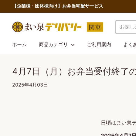
コ
【企業様・団体様向け】お弁当宅配サービス
ン
テ
ま
ン
い
ツ
泉
ホーム
商品カテゴリ
ご利用案内
よく
に
デ
ス
リ
キ
4月7日（月）お弁当受付終了
バ
ッ
リ
プ
2025年4月03日
ー
す
関
る
東
日頃はまい泉
2025年4月7