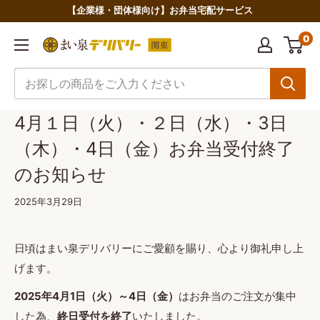
コ
【企業様・団体様向け】お弁当宅配サービス
ン
0
ま
テ
い
ン
泉
ツ
デ
に
4月１日（火）・２日（水）・3日
リ
ス
（木）・4日（金）お弁当受付終了
バ
キ
リ
ッ
のお知らせ
ー
プ
2025年3月29日
関
す
東
る
日頃はまい泉デリバリーにご愛顧を賜り、心より御礼申し上
げます。
2025年4月1日（火）～4日（金）
はお弁当のご注文が集中
した為、
終日受付を終了
いたしました。