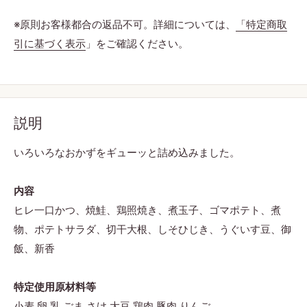
※原則お客様都合の返品不可。詳細については、
「特定商取
引に基づく表示
」をご確認ください。
説明
いろいろなおかずをギューッと詰め込みました。
内容
ヒレ一口かつ、焼鮭、鶏照焼き、煮玉子、ゴマポテト、煮
物、ポテトサラダ、切干大根、しそひじき、うぐいす豆、御
飯、新香
特定使用原材料等
小麦,卵,乳,ごま,さけ,大豆,鶏肉,豚肉,りんご