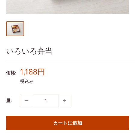
いろいろ弁当
販
1,188円
価格:
売
税込み
価
格
量:
カートに追加