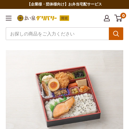
コ
【企業様・団体様向け】お弁当宅配サービス
ン
0
ま
テ
い
ン
泉
ツ
デ
に
リ
ス
バ
キ
リ
ッ
ー
プ
関
す
東
る