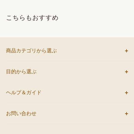
こちらもおすすめ
商品カテゴリから選ぶ
お弁当
目的から選ぶ
サンドイッチ
ミニバーガー
会議におすすめ
オードブル
ヘルプ＆ガイド
イベントにおすすめ
お飲み物
人気のロケ弁当
ご利用案内
袋・熨斗・空折回収
1,000円未満のお弁当
お問い合わせ
配達エリア
すべての商品
1,000円以上のお弁当
よくあるご質問
【インターネットからお問い合わせ】