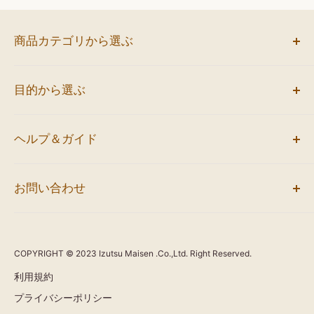
商品カテゴリから選ぶ
お弁当
目的から選ぶ
サンドイッチ
ミニバーガー
会議におすすめ
オードブル
ヘルプ＆ガイド
イベントにおすすめ
お飲み物
人気のロケ弁当
ご利用案内
袋・熨斗・空折回収
1,000円未満のお弁当
お問い合わせ
配達エリア
すべての商品
1,000円以上のお弁当
よくあるご質問
【インターネットからお問い合わせ】
お問い合わせフォーム
COPYRIGHT © 2023 Izutsu Maisen .Co.,Ltd. Right Reserved.
利用規約
【お電話でお問い合わせ】
プライバシーポリシー
0120-412-955