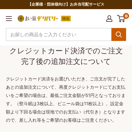
コ
【企業様・団体様向け】お弁当宅配サービス
ン
0
ま
テ
い
ン
泉
ツ
デ
に
クレジットカード決済でのご注文
リ
ス
完了後の追加注文について
バ
キ
リ
ッ
ー
プ
クレジットカード決済をお選びいただき、ご注文が完了した
関
す
あとの追加注文について、再度クレジットカードにてお支払
東
る
いをご希望の場合は、最低ご注文金額が51円となっておりま
す。（熨斗紙は3枚以上、ビニール袋は11枚以上）。設定金
額より下回る場合は現地でのお支払い（代引き）となります
ので、差し入れ等をご希望のお客様はご注意ください。