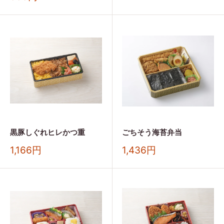
価
売
格
価
格
黒豚しぐれヒレかつ重
ごちそう海苔弁当
販
販
1,166円
1,436円
売
売
価
価
格
格