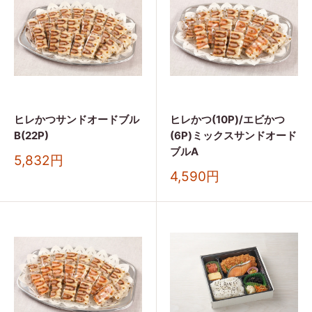
ヒレかつサンドオードブル
ヒレかつ(10P)/エビかつ
B(22P)
(6P)ミックスサンドオード
ブルA
販
5,832円
売
販
4,590円
価
売
格
価
格