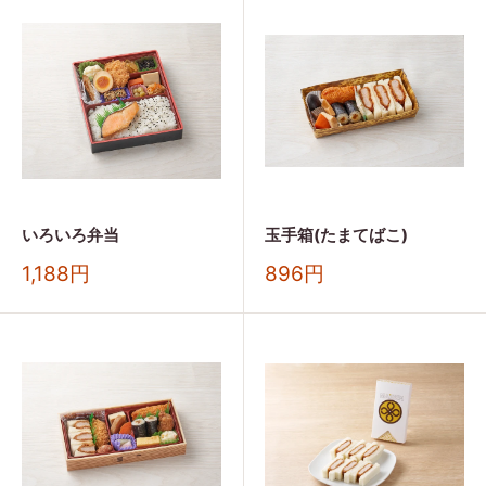
格
格
いろいろ弁当
玉手箱(たまてばこ)
販
販
1,188円
896円
売
売
価
価
格
格