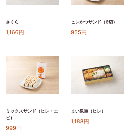
さくら
ヒレかつサンド（6切）
販
販
1,166円
955円
売
売
価
価
格
格
ミックスサンド（ヒレ・エ
まい泉重（ヒレ）
ビ）
販
1,188円
売
販
999円