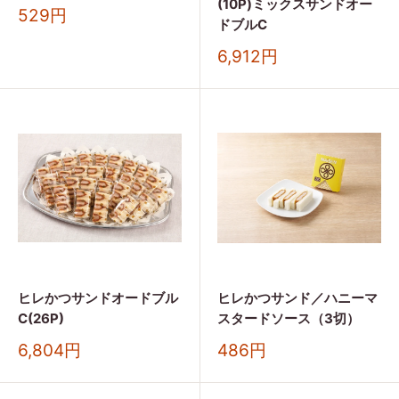
(10P)ミックスサンドオー
販
529円
ドブルC
売
価
販
6,912円
格
売
価
格
ヒレかつサンドオードブル
ヒレかつサンド／ハニーマ
C(26P)
スタードソース（3切）
販
販
6,804円
486円
売
売
価
価