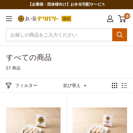
コ
【企業様・団体様向け】お弁当宅配サービス
ン
0
ま
テ
い
ン
泉
ツ
デ
に
リ
ス
すべての商品
バ
キ
57 商品
リ
ッ
ー
プ
フィルター
並び替え
関
す
東
る