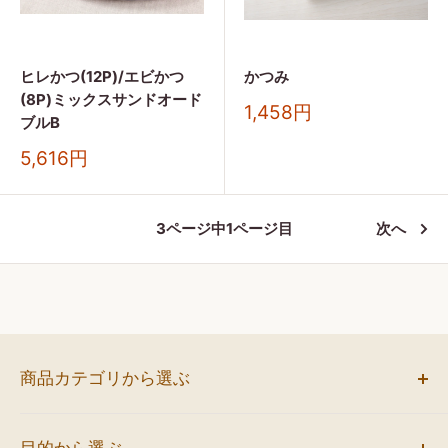
ヒレかつ(12P)/エビかつ
かつみ
(8P)ミックスサンドオード
販
1,458円
ブルB
売
価
販
5,616円
格
売
価
格
3ページ中1ページ目
次へ
商品カテゴリから選ぶ
お弁当