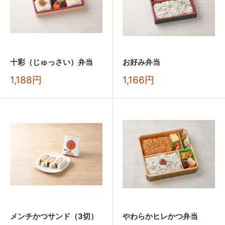
十彩（じゅっさい）弁当
お好み弁当
販
販
1,188円
1,166円
売
売
価
価
格
格
メンチかつサンド（3切）
やわらかヒレかつ弁当