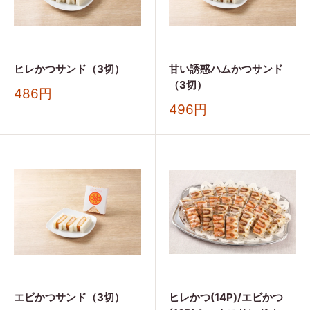
ヒレかつサンド（3切）
甘い誘惑ハムかつサンド
（3切）
販
486円
売
販
496円
価
売
格
価
格
エビかつサンド（3切）
ヒレかつ(14P)/エビかつ