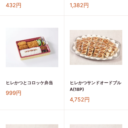
販
販
432円
1,382円
売
売
価
価
格
格
ヒレかつとコロッケ弁当
ヒレかつサンドオードブル
A(18P)
販
999円
売
販
4,752円
価
売
格
価
格