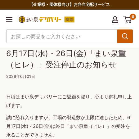
コ
【企業様・団体様向け】お弁当宅配サービス
ン
0
ま
テ
い
ン
泉
ツ
デ
に
6月17日(水)・26日(金)「まい泉重
リ
ス
（ヒレ）」受注停止のお知らせ
バ
キ
リ
ッ
2026年6月01日
ー
プ
関
す
日頃はまい泉デリバリーにご愛顧を賜り、心より御礼申し上
東
る
げます。
誠に恐れ入りますが、工場の製造数が上限に達したため、6
月17日(水)・26日(金)は終日「まい泉重（ヒレ）」の受注を
承ることができません。