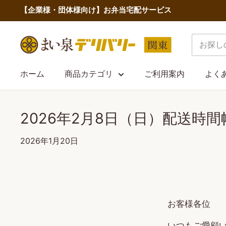
コ
【企業様・団体様向け】お弁当宅配サービス
ン
テ
ま
ン
い
ツ
泉
ホーム
商品カテゴリ
ご利用案内
よく
に
デ
ス
リ
キ
2026年2月8日（日）配送時
バ
ッ
リ
プ
2026年1月20日
ー
す
関
る
東
お客様各位
いつもご愛顧