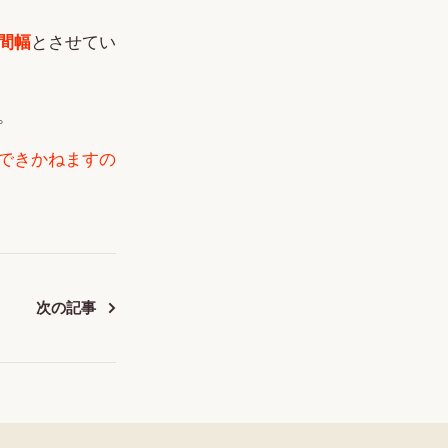
間幅
とさせてい
。
できかねますの
次の記事