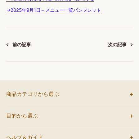
→2025年9月1日～メニュー一覧パンフレット
前の記事
次の記事
商品カテゴリから選ぶ
お弁当
目的から選ぶ
サンドイッチ
ミニバーガー
会議におすすめ
オードブル
ヘルプ＆ガイド
イベントにおすすめ