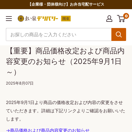
コ
【企業様・団体様向け】お弁当宅配サービス
ン
0
ま
テ
い
ン
泉
ツ
デ
に
【重要】商品価格改定および商品内
リ
ス
容変更のお知らせ（2025年9月1日
バ
キ
リ
ッ
～）
ー
プ
2025年8月07日
関
す
東
る
2025年9月1日より商品の価格改定および内容の変更をさせ
ていただきます。詳細は下記リンクよりご確認をお願いいた
します。
→商品価格および商品内容変更のお知らせ