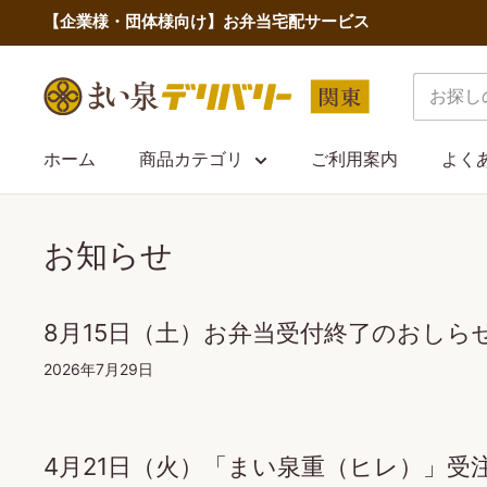
コ
【企業様・団体様向け】お弁当宅配サービス
ン
テ
ま
ン
い
ツ
泉
ホーム
商品カテゴリ
ご利用案内
よく
に
デ
ス
リ
キ
お知らせ
バ
ッ
リ
プ
ー
す
8月15日（土）お弁当受付終了のおしら
関
る
2026年7月29日
東
4月21日（火）「まい泉重（ヒレ）」受